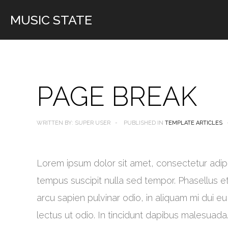
MUSIC STATE
PAGE BREAK
WRITTEN BY:
SUPER USER
PUBLISHED IN
TEMPLATE ARTICLES
Lorem ipsum dolor sit amet, consectetur adipisc
tempus suscipit nulla sed tempor. Phasellus et
arcu sapien pulvinar odio, in aliquam mi dui 
lectus ut odio. In tincidunt dapibus malesuada.