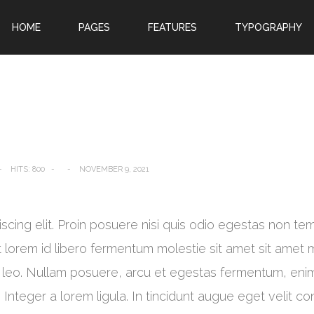
HOME
PAGES
FEATURES
TYPOGRAPHY
LOG IN
OR
SIGN UP
Username
Password
Remember Me
HITS: 800
NOVEMBER 9, 2021
Forgot your password?
Forgot your username?
ing elit. Proin posuere nisi quis odio egestas non tempu
 lorem id libero fermentum molestie sit amet sit amet m
eu leo. Nullam posuere, arcu et egestas fermentum, en
 Integer a lorem ligula. In tincidunt augue eget velit c