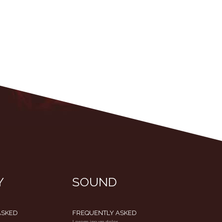
Y
SOUND
ASKED
FREQUENTLY ASKED
Lorem ipsum dolor