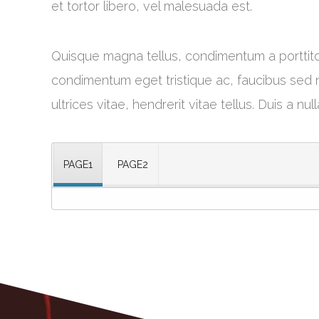
et tortor libero, vel malesuada est.
Quisque magna tellus, condimentum a porttitor
condimentum eget tristique ac, faucibus sed ni
ultrices vitae, hendrerit vitae tellus. Duis a nulla
PAGE1
PAGE2