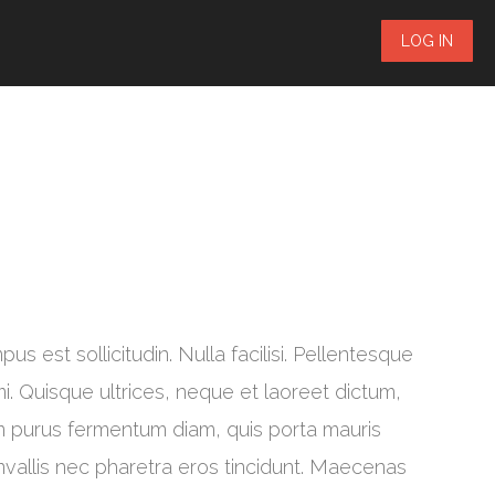
LOG IN
s est sollicitudin. Nulla facilisi. Pellentesque
i. Quisque ultrices, neque et laoreet dictum,
im purus fermentum diam, quis porta mauris
onvallis nec pharetra eros tincidunt. Maecenas